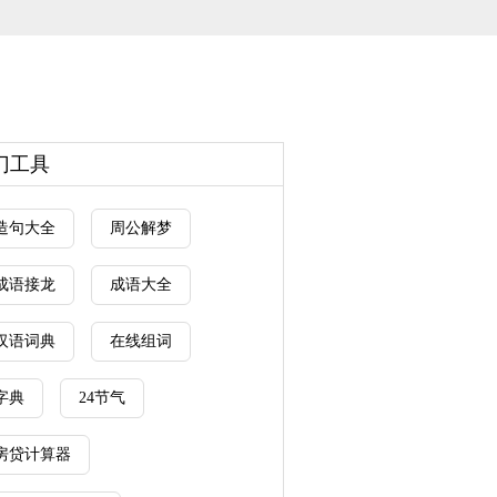
门工具
造句大全
周公解梦
成语接龙
成语大全
汉语词典
在线组词
字典
24节气
房贷计算器