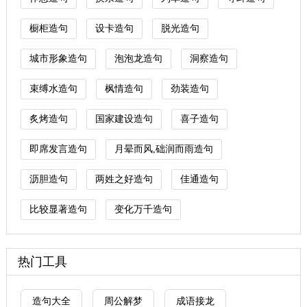
橱柜造句
设卡造句
脱光造句
城市形象造句
泡泡龙造句
洞察造句
束缚水造句
枫情造句
劲装造句
炙烤造句
国家建设造句
喜子造句
即席发言造句
月晕而风,础润而雨造句
沥胆造句
两姓之好造句
佳通造句
比较显著造句
变化万千造句
热门工具
造句大全
周公解梦
成语接龙