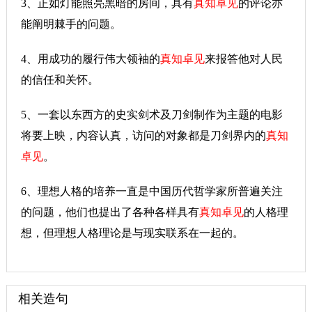
3、正如灯能照亮黑暗的房间，具有
真知卓见
的评论亦
能阐明棘手的问题。
4、用成功的履行伟大领袖的
真知卓见
来报答他对人民
的信任和关怀。
5、一套以东西方的史实剑术及刀剑制作为主题的电影
将要上映，内容认真，访问的对象都是刀剑界内的
真知
卓见
。
6、理想人格的培养一直是中国历代哲学家所普遍关注
的问题，他们也提出了各种各样具有
真知卓见
的人格理
想，但理想人格理论是与现实联系在一起的。
相关造句