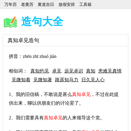
万年历
老黄历
黄道吉日
放假安排
工具箱
造句大全
真知卓见造句
拼音：zhēn zhī zhuó jiàn
相似词：
真知灼见
卓见
远见卓识
真知
患难见真情
见微知着
见微知著
路遥知马力
日久见人心
1、我的旧信稿，不敢说是甚么
真知卓见
，不过在此提
供出来，聊以供朋友们的讨论罢了。
2、我们需要具有
真知卓见
的人来领导这个党。