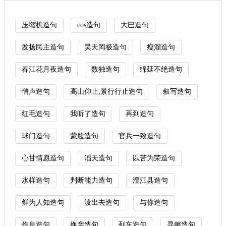
压缩机造句
cos造句
大巴造句
发扬民主造句
昊天罔极造句
瘦溜造句
春江花月夜造句
数独造句
绵延不绝造句
悄声造句
高山仰止,景行行止造句
叙写造句
红毛造句
我听了造句
再到造句
球门造句
蒙脸造句
官兵一致造句
心甘情愿造句
滔天造句
以苦为荣造句
水样造句
判断能力造句
澄江县造句
鲜为人知造句
泼出去造句
与你造句
作息造句
换亲造句
列车造句
寻衅造句