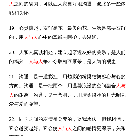
人
之间的隔阂，可以让大家更好地沟通，彼此多一些体
贴和关怀。
19、心灵惊起，友谊是花，最美的花。生活是需要友谊
的，用
人与人
心中的真诚去呵护，去滋润。
20、人和人真诚相处，建立起亲近友好的关系，是人们
的福分；
人与人
争斗夺取相互厮杀，是人为的祸患。
21、沟通，是一道彩虹，用炫彩的桥梁结架起心与心的
方向。沟通，是一把雨伞，用温馨浪漫的空间融合
人与
人
的距离。沟通，是一弯明月，用清柔淡雅的月光昭亮
爱与爱的凝望。
22、同学之间的友情是会变的，这我承认，但我相信，
它会越变越好。它会使
人与人
之间的感情更深厚，关系