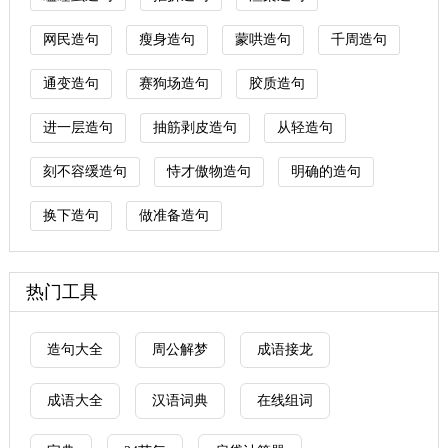
网民造句
瘦身造句
蒙哄造句
千周造句
通变造句
赛狗场造句
胶质造句
进一层造句
抽筋剥皮造句
从轻造句
刻不容缓造句
恃才傲物造句
明确的造句
换下造句
做准备造句
热门工具
造句大全
周公解梦
成语接龙
成语大全
汉语词典
在线组词