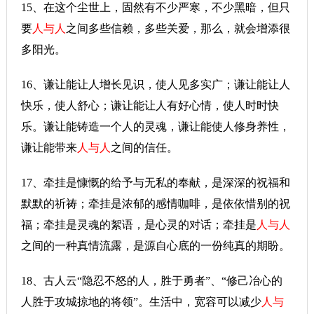
15、在这个尘世上，固然有不少严寒，不少黑暗，但只
要
人与人
之间多些信赖，多些关爱，那么，就会增添很
多阳光。
16、谦让能让人增长见识，使人见多实广；谦让能让人
快乐，使人舒心；谦让能让人有好心情，使人时时快
乐。谦让能铸造一个人的灵魂，谦让能使人修身养性，
谦让能带来
人与人
之间的信任。
17、牵挂是慷慨的给予与无私的奉献，是深深的祝福和
默默的祈祷；牵挂是浓郁的感情咖啡，是依依惜别的祝
福；牵挂是灵魂的絮语，是心灵的对话；牵挂是
人与人
之间的一种真情流露，是源自心底的一份纯真的期盼。
18、古人云“隐忍不怒的人，胜于勇者”、“修己冶心的
人胜于攻城掠地的将领”。生活中，宽容可以减少
人与