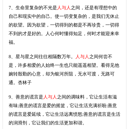
7、生命里复杂的不光是
人与人
之间，还是有理想中的
自己和现实中的自己。使一切变复杂的，是我们无休止
的欲望。因为欲望，一切得到的都是不再珍贵，一切得
不到的才是好的。人心何时懂得知足，何时才能迎来幸
福。
8、星与星之间往往相隔数万年。
人与人
之间何尝不
是，许多相爱的人始终一生也只能遥遥相望。看得见他
婉转殷勤的心意，却为银河所阻，无水可渡，无路可
通。杏林子
9、善意的谎言是
人与人
之间的调味料，它让生活有滋
有味;善意的谎言是爱的摇篮，它让生活充满祈盼;善意
的谎言是爱延续，它让生活远离愤怒;善意的谎言是生活
的润滑剂，它让我们的生活更加和谐。