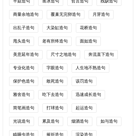
平菇造句
凿冰造句
哲言造句
残缺造句
商量余地造句
覆巢无完卵造句
月芽造句
出乱子造句
大染缸造句
花桥造句
甩头造句
老有所终造句
面如造句
美意延年造句
尺寸之地造句
奔流直下造句
专业化造句
字眼造句
人生地不熟造句
保护色造句
敢死造句
该罚造句
雅舍造句
吃下去造句
迅速成长造句
简笔画造句
打球造句
起运造句
光说造句
累及造句
烟酒造句
如与造句
瞌睡虫造句
摧折造句
渲染造句