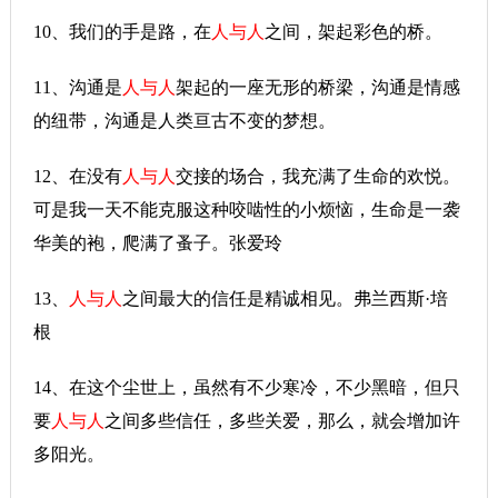
10、我们的手是路，在
人与人
之间，架起彩色的桥。
11、沟通是
人与人
架起的一座无形的桥梁，沟通是情感
的纽带，沟通是人类亘古不变的梦想。
12、在没有
人与人
交接的场合，我充满了生命的欢悦。
可是我一天不能克服这种咬啮性的小烦恼，生命是一袭
华美的袍，爬满了蚤子。张爱玲
13、
人与人
之间最大的信任是精诚相见。弗兰西斯·培
根
14、在这个尘世上，虽然有不少寒冷，不少黑暗，但只
要
人与人
之间多些信任，多些关爱，那么，就会增加许
多阳光。