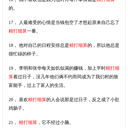
的。
17， 人最难受的心情是当钱包空了才想起原来自己忘了
精打细算
一番。
18， 他对自己的日程安排总是
精打细算
的，所以他总是
很忙碌的样子。
19， 李明和张华每天如饥似渴的赚钱，加上平时
精打细
算
着过日子，没几年他们俩不约而同成为了我们村的致
富能手，过上了富人的生活。
20， 喜欢
精打细算
的人会说那是过日子，反之成了小肚
鸡肠子。
21，
精打细算
，它不经过小脑。