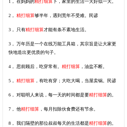
1， 在妈妈的
精打细算
下，家里的生活一天好似一天。
2，
精打细算
够半年，遇到荒年不受难。民谚
3， 只有
精打细算
才能有条不紊地生活。
3， 万年历是一个在线万能工具箱，其宗旨是让大家更
快地造出更优质的句子。
4， 思前顾后，吃穿常有。
精打细算
，油盐不断。
5，
精打细算
，有吃有穿；大吃大喝，当屋卖锅。民谚
6， 对聪明人来说，每一天的时间都是要
精打细算
的。
7， 他
精打细算
，每月扣除伙食费还有节余。
8， 我们隔壁的那位叔叔每天的生活都是
精打细算
的。