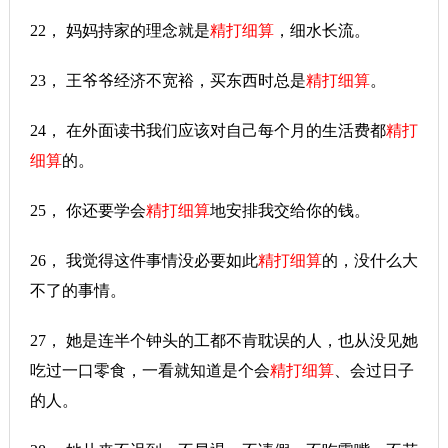
22， 妈妈持家的理念就是
精打细算
，细水长流。
23， 王爷爷经济不宽裕，买东西时总是
精打细算
。
24， 在外面读书我们应该对自己每个月的生活费都
精打
细算
的。
25， 你还要学会
精打细算
地安排我交给你的钱。
26， 我觉得这件事情没必要如此
精打细算
的，没什么大
不了的事情。
27， 她是连半个钟头的工都不肯耽误的人，也从没见她
吃过一口零食，一看就知道是个会
精打细算
、会过日子
的人。