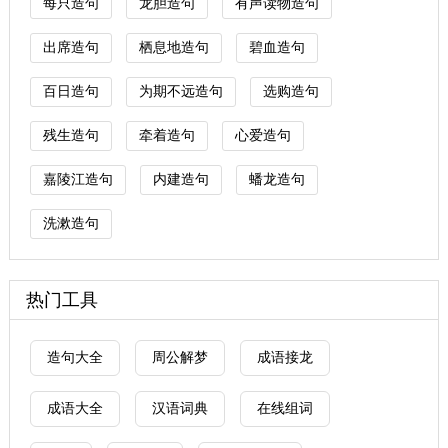
每只造句
龙胆造句
有声读物造句
出席造句
栖息地造句
碧血造句
百日造句
为期不远造句
选购造句
残生造句
牵着造句
心爱造句
嘉陵江造句
内建造句
蟠龙造句
洗漱造句
热门工具
造句大全
周公解梦
成语接龙
成语大全
汉语词典
在线组词