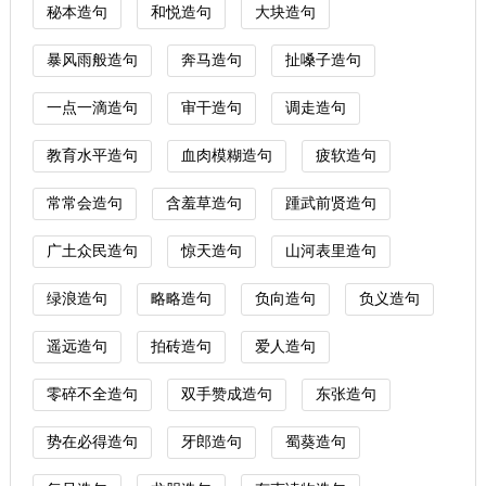
秘本造句
和悦造句
大块造句
暴风雨般造句
奔马造句
扯嗓子造句
一点一滴造句
审干造句
调走造句
教育水平造句
血肉模糊造句
疲软造句
常常会造句
含羞草造句
踵武前贤造句
广土众民造句
惊天造句
山河表里造句
绿浪造句
略略造句
负向造句
负义造句
遥远造句
拍砖造句
爱人造句
零碎不全造句
双手赞成造句
东张造句
势在必得造句
牙郎造句
蜀葵造句