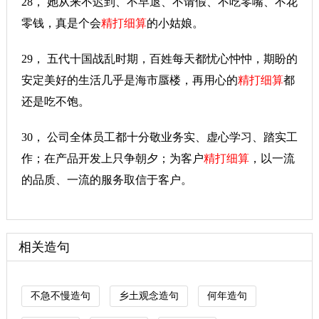
28， 她从来不迟到、不早退、不请假、不吃零嘴、不花
零钱，真是个会
精打细算
的小姑娘。
29， 五代十国战乱时期，百姓每天都忧心忡忡，期盼的
安定美好的生活几乎是海市蜃楼，再用心的
精打细算
都
还是吃不饱。
30， 公司全体员工都十分敬业务实、虚心学习、踏实工
作；在产品开发上只争朝夕；为客户
精打细算
，以一流
的品质、一流的服务取信于客户。
相关造句
不急不慢造句
乡土观念造句
何年造句