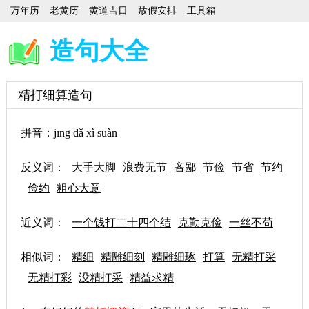
万年历
老黄历
黄道吉日
放假安排
工具箱
造句大全
精打细算造句
拼音：jīng dǎ xì suàn
反义词：
大手大脚
浪费无节
吝鄙
节俭
节省
节约
俭约
粗心大意
近义词：
一个钱打二十四个结
克勤克俭
一丝不苟
相似词：
精细
精雕细刻
精雕细琢
打算
无精打采
无精打彩
没精打采
精益求精