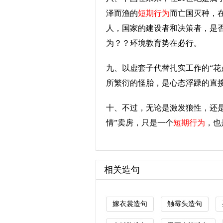
泽而渔的
短期行为
而亡国灭种，
人，国家的建设者和决策者，是
为？？环境教育势在必行。
九、以虚套子代替扎实工作的“花
所繁衍的怪胎，是心态浮躁的直
十、不过，无论是激发狼性，还
情”卖房，只是一个
短期行为
，也
相关造句
嫁衣裳造句
触霉头造句