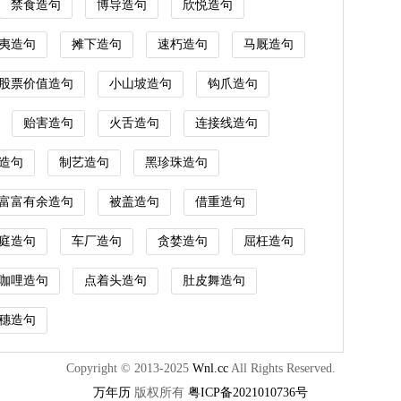
禁食造句
博导造句
欣悦造句
夷造句
摊下造句
速朽造句
马厩造句
股票价值造句
小山坡造句
钩爪造句
贻害造句
火舌造句
连接线造句
造句
制艺造句
黑珍珠造句
富富有余造句
被盖造句
借重造句
庭造句
车厂造句
贪婪造句
屈枉造句
咖哩造句
点着头造句
肚皮舞造句
穗造句
Copyright © 2013-2025
Wnl.cc
All Rights Reserved.
万年历
版权所有
粤ICP备2021010736号