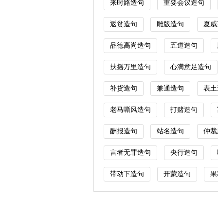
来时路造句
重要会议造句
返贫造句
雕版造句
夏威
品德高尚造句
五道造句
扶摇万里造句
心满意足造句
补货造句
兼通造句
表土
老马嘶风造句
打赌造句
酬报造句
站名造句
仲裁
言者无罪造句
央行造句
带动下造句
开蒙造句
果