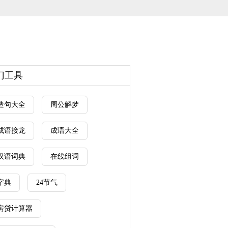
门工具
造句大全
周公解梦
成语接龙
成语大全
汉语词典
在线组词
字典
24节气
房贷计算器