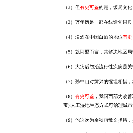
（3）但
有史可鉴
的是，饭局文化
（3）万年历是一部在线造句词
（4）汾酒在中国白酒的地位
有史
（5）就阿盟而言，其解决地区局
（6）大灾后防治流行性疾病是关
（7）孙中山对黄兴的惺惺相惜，
（8）
有史可鉴
，我国西部为改善
宝):人工湿地生态方式可治理城
（9）他这次为余秋雨散文指错