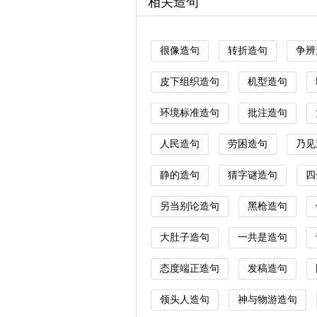
相关造句
很像造句
转折造句
争辨
皮下组织造句
机型造句
环境标准造句
批注造句
人民造句
劳困造句
乃见
静的造句
猜字谜造句
四
另当别论造句
黑枪造句
大肚子造句
一共是造句
态度端正造句
发稿造句
领头人造句
神与物游造句