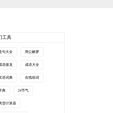
门工具
造句大全
周公解梦
成语接龙
成语大全
汉语词典
在线组词
字典
24节气
房贷计算器