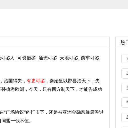
热
光可鉴人
可资借鉴
油光可鉴
天地可鉴
前车可鉴
，治国得失，
有史可鉴
，秦始皇以郡县治天下，失
子孙魂游欧洲，今天，只有四方制天下，才能告成功
在“广场协议”的打击下，还是被亚洲金融风暴席卷过
日同盟一钱不值。