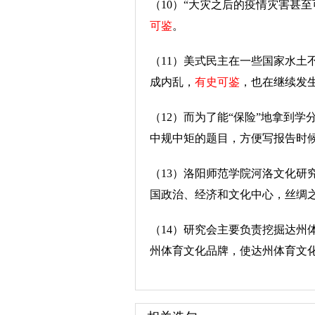
（10）“大灾之后的疫情灾害甚
可鉴
。
（11）美式民主在一些国家水土
成内乱，
有史可鉴
，也在继续发
（12）而为了能“保险”地拿到
中规中矩的题目，方便写报告时候
（13）洛阳师范学院河洛文化研
国政治、经济和文化中心，丝绸
（14）研究会主要负责挖掘达州
州体育文化品牌，使达州体育文