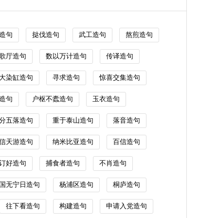
造句
挞伐造句
武工造句
熬煎造句
歌厅造句
数以万计造句
传译造句
大染缸造句
寻求造句
惊喜交集造句
造句
户枢不蠹造句
玉衣造句
分五落造句
重于泰山造句
落音造句
信天游造句
纳米比亚造句
百信造句
订好造句
捕食者造句
不肖造句
国无宁日造句
杨浦区造句
桐庐造句
往下看造句
构建造句
申请入党造句