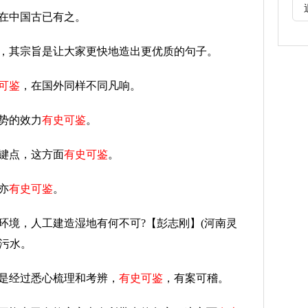
在中国古已有之。
典，其宗旨是让大家更快地造出更优质的句子。
可鉴
，在国外同样不同凡响。
势的效力
有史可鉴
。
键点，这方面
有史可鉴
。
亦
有史可鉴
。
环境，人工建造湿地有何不可?【彭志刚】(河南灵
市污水。
，是经过悉心梳理和考辨，
有史可鉴
，有案可稽。