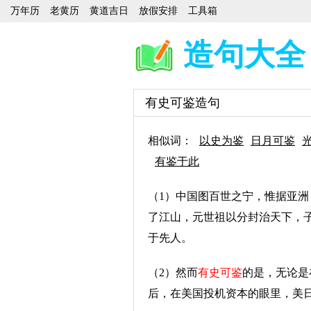
万年历
老黄历
黄道吉日
放假安排
工具箱
造句大全
有史可鉴造句
相似词：
以史为鉴
日月可鉴
有鉴于此
（1）中国图百世之宁，惟据亚洲
了江山，元世祖以分封治天下，
于先人。
（2）然而
有史可鉴
的是，无论是
后，在美国投机资本的眼里，美