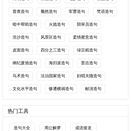
普查造句
颓然造句
军曹造句
梵语造句
暗中帮助造句
火捻造句
陪审员造句
浩沙造句
风景区造句
柔情蜜意造句
皮面造句
四分之三造句
绿豆糕造句
纲纪废弛造句
海归派造句
普吉造句
马术造句
法治国家造句
妇唱夫随造句
文化水平造句
惨遭横祸造句
献演造句
热门工具
造句大全
周公解梦
成语接龙