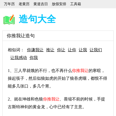
万年历
老黄历
黄道吉日
放假安排
工具箱
造句大全
你推我让造句
相似词：
你谦我让
推让
你让
让你
让我
让我们
让我感动
你我
1、三人早就饿的不行，也不再什么
你推我让
的寒暄，
操起筷子，然后似狼如虎的开始了狼吞虎咽，都恨不得
能多几张口，多几个胃。
2、就在坤雄和色狼
你推我让
、畏缩不前的时候，手提
古斯特神剑的黄金龙，心中已经有了主意。