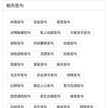
相关造句
外面造句
迫促造句
塞责造句
水网纵横造句
私人侦探造句
大夜弥天造句
画框造句
丹桂飘香造句
吹熄造句
加快进程造句
见惯造句
拍卖造句
双娇造句
童装造句
病夫造句
北京市造句
归去来兮造句
词锋造句
以卵造句
稳定人心造句
努力完成造句
思想感情造句
死乞百赖造句
难堪造句
闪动造句
后生造句
地步造句
很慢造句