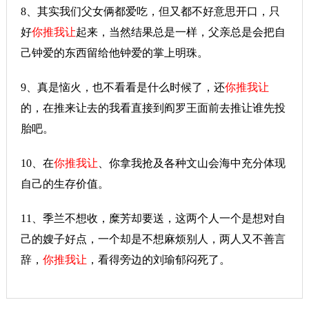
8、其实我们父女俩都爱吃，但又都不好意思开口，只
好
你推我让
起来，当然结果总是一样，父亲总是会把自
己钟爱的东西留给他钟爱的掌上明珠。
9、真是恼火，也不看看是什么时候了，还
你推我让
的，在推来让去的我看直接到阎罗王面前去推让谁先投
胎吧。
10、在
你推我让
、你拿我抢及各种文山会海中充分体现
自己的生存价值。
11、季兰不想收，糜芳却要送，这两个人一个是想对自
己的嫂子好点，一个却是不想麻烦别人，两人又不善言
辞，
你推我让
，看得旁边的刘瑜郁闷死了。