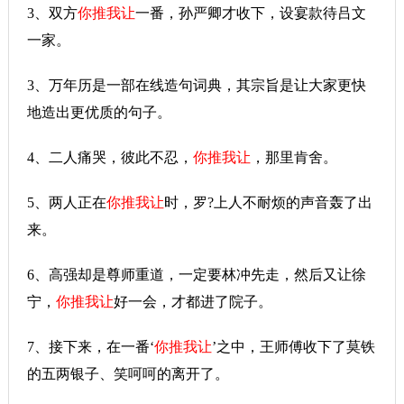
3、双方
你推我让
一番，孙严卿才收下，设宴款待吕文
一家。
3、万年历是一部在线造句词典，其宗旨是让大家更快
地造出更优质的句子。
4、二人痛哭，彼此不忍，
你推我让
，那里肯舍。
5、两人正在
你推我让
时，罗?上人不耐烦的声音轰了出
来。
6、高强却是尊师重道，一定要林冲先走，然后又让徐
宁，
你推我让
好一会，才都进了院子。
7、接下来，在一番‘
你推我让
’之中，王师傅收下了莫铁
的五两银子、笑呵呵的离开了。