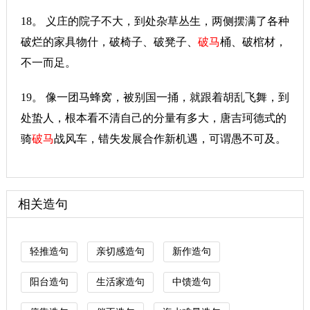
18。 义庄的院子不大，到处杂草丛生，两侧摆满了各种
破烂的家具物什，破椅子、破凳子、
破马
桶、破棺材，
不一而足。
19。 像一团马蜂窝，被别国一捅，就跟着胡乱飞舞，到
处蛰人，根本看不清自己的分量有多大，唐吉珂德式的
骑
破马
战风车，错失发展合作新机遇，可谓愚不可及。
相关造句
轻推造句
亲切感造句
新作造句
阳台造句
生活家造句
中馈造句