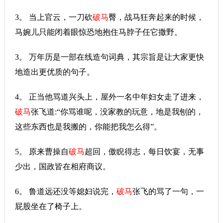
3。 当上官云，一刀砍
破马
臀，战马狂奔起来的时候，
马婉儿只能闭着眼惊恐地抱住马脖子任它撒野。
3。 万年历是一部在线造句词典，其宗旨是让大家更快
地造出更优质的句子。
4。 正当他骂道兴头上，屋外一名中年妇女走了进来，
破马
张飞道:“你骂谁呢，没家教的玩意，地是我刨的，
这些东西也是我搬的，你能把我怎么得”。
5。 原来曹操自
破马
超回，傲睨得志，每日饮宴，无事
少出，国政皆在相府商议。
6。 鲁道远还没等媳妇说完，
破马
张飞的骂了一句，一
屁股坐在了椅子上。