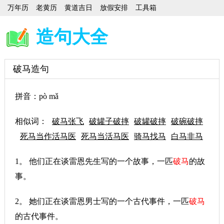
万年历
老黄历
黄道吉日
放假安排
工具箱
造句大全
破马造句
拼音：pò mǎ
相似词：
破马张飞
破罐子破摔
破罐破摔
破碗破摔
死马当作活马医
死马当活马医
骑马找马
白马非马
1。 他们正在谈雷恩先生写的一个故事，一匹
破马
的故
事。
2。 她们正在谈雷恩男士写的一个古代事件，一匹
破马
的古代事件。