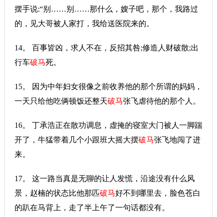
摆手说:“别……别……那什么，嫂子吧，那个，我路过
的，见大哥被人家打，我给送医院来的。
14。 百事皆凶，求人不在，反招其咎;修造人财破散;出
行车
破马
死。
15。 因为中年妇女很像之前收养他的那个所谓的妈妈，
一天只给他吃俩顿饭还整天
破马
张飞虐待他的那个人。
16。 丁承浩正在散功调息，虚掩的寝室大门被人一脚踹
开了，牛猛带着几个小跟班大摇大摆
破马
张飞地闯了进
来。
17。 这一路当真是无聊的让人发慌，沿途没有什么风
景，赵楠的状态比他那匹
破马
好不到哪里去，脸色苍白
的趴在马背上，走了半上午了一句话都没有。