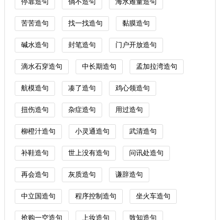
停靠造句
倘不造句
海水难量造句
苦苦造句
找一找造句
黏膜造句
碱水造句
封笔造句
门户开放造句
滴水石穿造句
中长期造句
孟加拉湾造句
航模造句
凑了造句
鸡心领造句
扭伤造句
杂症造句
用过造句
柳橙汁造句
小灵通造句
武清造句
补鞋造句
世上没有造句
问讯处造句
再会造句
灰质造句
谦辞造句
中立国造句
程序控制造句
坐火车造句
抢购一空造句
上妆造句
致知造句