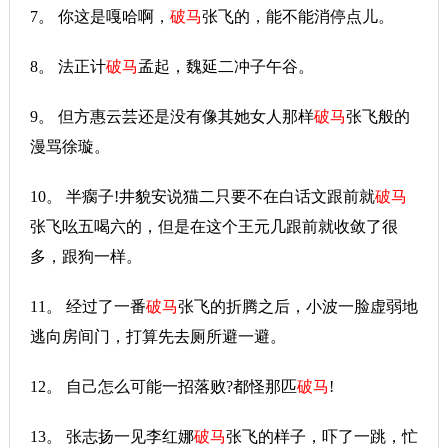
7。 你这是嘎哈啊，
破马
张飞的，能不能消停点儿。
8。 法正计
破马
孟起，魏延二冲子午谷。
9。 但方惠云芸还是没有像其她女人那样
破马
张飞般的
漫骂徐璇。
10。 半瘸子!井貌安说猫二只要不在白话文跟前就
破马
张飞吆五喝六的，但是在这个王元几跟前就收敛了很
多，跟狗一样。
11。 经过了一番
破马
张飞的折腾之后，小波一脸虚弱地
逃向房间门，打算先去厕所避一避。
12。 自己怎么可能一招落败?都怪那匹
破马
!
13。 张志扬一见李红娜
破马
张飞的样子，吓了一跳，忙