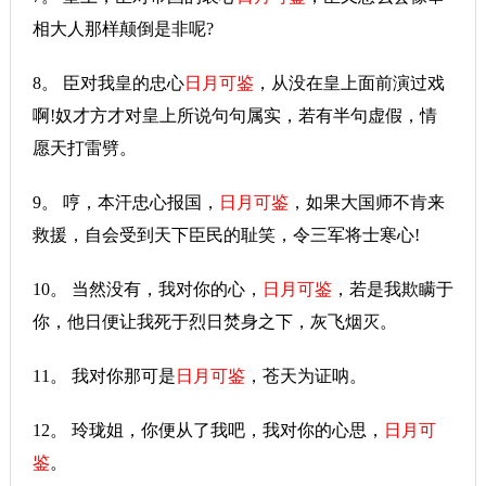
相大人那样颠倒是非呢?
8。 臣对我皇的忠心
日月可鉴
，从没在皇上面前演过戏
啊!奴才方才对皇上所说句句属实，若有半句虚假，情
愿天打雷劈。
9。 哼，本汗忠心报国，
日月可鉴
，如果大国师不肯来
救援，自会受到天下臣民的耻笑，令三军将士寒心!
10。 当然没有，我对你的心，
日月可鉴
，若是我欺瞒于
你，他日便让我死于烈日焚身之下，灰飞烟灭。
11。 我对你那可是
日月可鉴
，苍天为证呐。
12。 玲珑姐，你便从了我吧，我对你的心思，
日月可
鉴
。