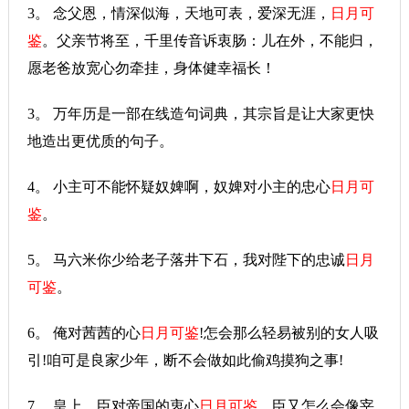
3。 念父恩，情深似海，天地可表，爱深无涯，
日月可
鉴
。父亲节将至，千里传音诉衷肠：儿在外，不能归，
愿老爸放宽心勿牵挂，身体健幸福长！
3。 万年历是一部在线造句词典，其宗旨是让大家更快
地造出更优质的句子。
4。 小主可不能怀疑奴婢啊，奴婢对小主的忠心
日月可
鉴
。
5。 马六米你少给老子落井下石，我对陛下的忠诚
日月
可鉴
。
6。 俺对茜茜的心
日月可鉴
!怎会那么轻易被别的女人吸
引!咱可是良家少年，断不会做如此偷鸡摸狗之事!
7。 皇上，臣对帝国的衷心
日月可鉴
，臣又怎么会像宰