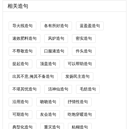
相关造句
导火线造句
各有所好造句
蓝盈盈造句
速效肥料造句
风炉造句
密实造句
不尊敬造句
口服液造句
件头造句
捉起造句
顶盖造句
可以帮助造句
出其不意,掩其不备造句
发扬民主造句
不堪其忧造句
活神仙造句
毛纺造句
沿用造句
吻吻造句
抒情性造句
可期造句
友会造句
吃饱穿暖造句
典型化造句
重灾造句
粘糊造句