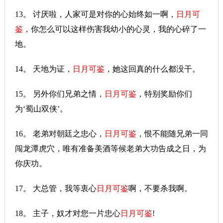
13。 讨厌啦，人家可是对你的心始终如一啊，
日月可
鉴
，你怎么可以这样伤害我幼小的心灵，我的心碎了一
地。
14。 天地为证，
日月可鉴
，她这回真的什么都没干。
15。 另外你们兄弟之情，
日月可鉴
，特别奖励你们
为‘蜀山双侠’。
16。 老弟对朝廷之忠心，
日月可鉴
，恨不能随兄弟一同
闯龙潭虎穴，唯有准备美酒等候老弟大功告成之日，为
你庆功。
17。 大总管，我等衷心
日月可鉴
啊，不要杀我啊。
18。 主子，奴才对您一片忠心
日月可鉴
!