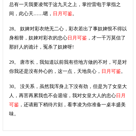
总有一天我要凌驾于这九天之上，掌控雷电于掌指之
间，此心天……嗯，
日月可鉴
。
28。 奴婢对彩衣绝无二心，彩衣若出了事奴婢恨不得以
身相替，奴婢对彩衣的忠心
日月可鉴
，才一千万莫信了
那奸人的诡计，冤杀了奴婢呀!
29。 唐市长，我知道以前我有些地方做的不对，可是对
你我还是没有外心的，这一点，天地良心，
日月可鉴
。
30。 没关系，虽然我浑身上下没有劲，但是为了女皇大
人，再苦再累我也不会退缩，我对女皇大人的忠心
日月
可鉴
，还请殿下稍待片刻，看李凌为你准备一桌丰盛美
味。