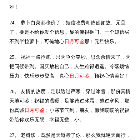
难！
24。 萝卜白菜都涨价了，短信收费却依然如故。元旦
了，要是不给你发个信息，显的俺很抠门。一个短信买
不到半拉萝卜，可俺地心
日月可鉴
那！元旦快乐。
25。 祝福一路抢跑，只为争分夺秒。思念余情未了，为
把问候带到。国庆放松自己，人生难得逍遥。冷落烦恼
压力，快乐步步登高。真心
日月可鉴
，预祝心情美好！
26。 友情的热度，足以透过严寒，穿过冰雪，那份真情
天地可鉴；祝福的温暖，足够跨过冰霜，越过寒风，那
份真诚
日月可鉴
；小寒节气到，朋友，愿我暖暖的祝福
带给你欢乐无限，幸福无数，小。
27。 老树妖，既然是天道毁了你，那么我就逆天而行，