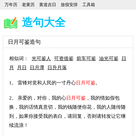
万年历
老黄历
黄道吉日
放假安排
工具箱
造句大全
日月可鉴造句
相似词：
光可鉴人
可资借鉴
前车可鉴
油光可鉴
日
月
月日
日月潭
日升月落
1。 雷锋对党和人民的一寸丹心
日月可鉴
。
2。 亲爱的，对你，我的心
日月可鉴
，我的情如假包
换，我的话情真意切，我的钱随便你花，我的人随传随
到，如果你接受我的表白，请回复，否则请转发让它继
续流浪！