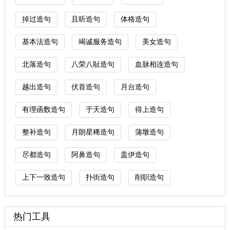
掉过造句
且听造句
体格造句
基本法造句
竭诚服务造句
美女造句
北落造句
八荣八耻造句
血脉相连造句
越出造句
伏首造句
月台造句
有理函数造句
于天造句
得上造句
整补造句
月朗星稀造句
蒲墩造句
尽都造句
阿鼻造句
盖伊造句
上下一致造句
扑街造句
削职造句
热门工具