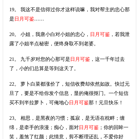
19。 我这不是信得过你才这样说嘛，我对帮主的忠心那
是
日月可鉴
……
20。 小姐，我唐小白对小姐的忠心，
日月可鉴
，若我泄
露了小姐半点秘密，便终身取不到老婆。
21。 九千岁对您的心那可是
日月可鉴
，这一千年过去
了，小的们总算是等到这天了。
22。 萝卜白菜都涨价了，短信收费却依然如故。快过元
旦了，要是不给你发个信息，显的俺很抠门。一个短信
买不到半拉萝卜，可俺地心
日月可鉴
那！元旦快乐！
23。 相思，是黑夜的习惯；孤寂，是无语在枕畔；缠
绵，是牵手的浪漫；痴心，面对
日月可鉴
；你的回眸一
笑，羞煞了红颜；此情意，剪不断理还乱，不爱你好