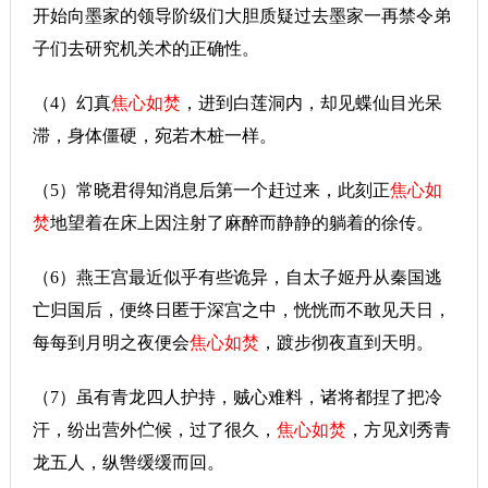
开始向墨家的领导阶级们大胆质疑过去墨家一再禁令弟
子们去研究机关术的正确性。
（4）幻真
焦心如焚
，进到白莲洞内，却见蝶仙目光呆
滞，身体僵硬，宛若木桩一样。
（5）常晓君得知消息后第一个赶过来，此刻正
焦心如
焚
地望着在床上因注射了麻醉而静静的躺着的徐传。
（6）燕王宫最近似乎有些诡异，自太子姬丹从秦国逃
亡归国后，便终日匿于深宫之中，恍恍而不敢见天日，
每每到月明之夜便会
焦心如焚
，踱步彻夜直到天明。
（7）虽有青龙四人护持，贼心难料，诸将都捏了把冷
汗，纷出营外伫候，过了很久，
焦心如焚
，方见刘秀青
龙五人，纵辔缓缓而回。