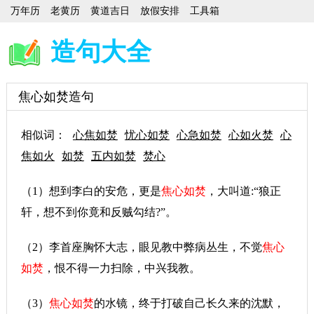
万年历
老黄历
黄道吉日
放假安排
工具箱
造句大全
焦心如焚造句
相似词：
心焦如焚
忧心如焚
心急如焚
心如火焚
心
焦如火
如焚
五内如焚
焚心
（1）想到李白的安危，更是
焦心如焚
，大叫道:“狼正
轩，想不到你竟和反贼勾结?”。
（2）李首座胸怀大志，眼见教中弊病丛生，不觉
焦心
如焚
，恨不得一力扫除，中兴我教。
（3）
焦心如焚
的水镜，终于打破自己长久来的沈默，