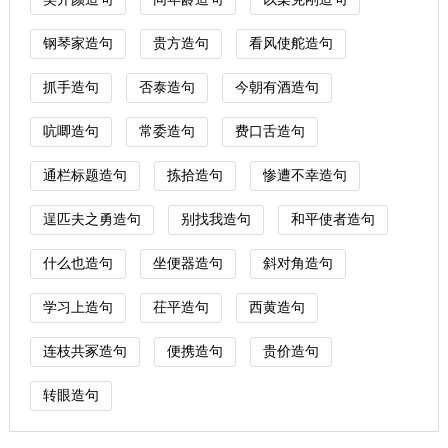
钢琴家造句
贵方造句
看风使舵造句
抓手造句
否泰造句
今朝有酒造句
吭唧造句
常委造句
费口舌造句
通栏标题造句
拣拾造句
惨遭不幸造句
逞匹夫之勇造句
别找我造句
和平使者造句
什么也造句
坐便器造句
斜对角造句
学习上造句
茌平造句
西黄造句
连枝共冢造句
便携造句
贵价造句
转眼造句