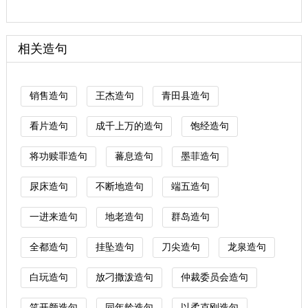
相关造句
销售造句
王杰造句
青田县造句
看片造句
成千上万的造句
饱经造句
将功赎罪造句
蕃息造句
墨菲造句
尿床造句
不断地造句
端五造句
一进来造句
地老造句
群岛造句
全都造句
挂坠造句
刀尖造句
龙泉造句
白玩造句
放刁撒泼造句
仲裁委员会造句
笑开颜造句
同年龄造句
以柔克刚造句