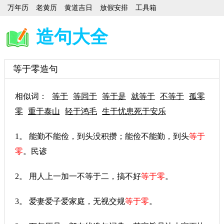
万年历
老黄历
黄道吉日
放假安排
工具箱
造句大全
等于零造句
相似词：
等于
等同于
等于是
就等于
不等于
孤零
零
重于泰山
轻于鸿毛
生于忧患死于安乐
1。 能勤不能俭，到头没积攒；能俭不能勤，到头
等于
零
。民谚
2。 用人上一加一不等于二，搞不好
等于零
。
3。 爱妻爱子爱家庭，无视交规
等于零
。