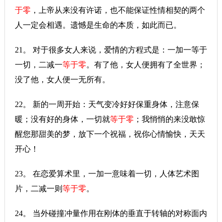
于零
，上帝从来没有许诺，也不能保证性情相契的两个
人一定会相遇。遗憾是生命的本质，如此而已。
21。 对于很多女人来说，爱情的方程式是：一加一等于
一切，二减一
等于零
。有了他，女人便拥有了全世界；
没了他，女人便一无所有。
22。 新的一周开始：天气变冷好好保重身体，注意保
暖；没有好的身体，一切就
等于零
；我悄悄的来没敢惊
醒您那甜美的梦，放下一个祝福，祝你心情愉快，天天
开心！
23。 在恋爱算术里，一加一意味着一切，人体艺术图
片，二减一则
等于零
。
24。 当外碰撞冲量作用在刚体的垂直于转轴的对称面内