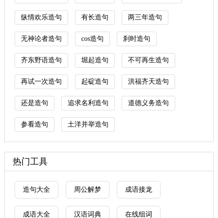
纵情欢乐造句
有长造句
两三年造句
无神论者造句
cos造句
刹时造句
齐东野语造句
堀起造句
不可再生造句
再试一次造句
起碇造句
洪福齐天造句
还是造句
追求名利造句
道德义务造句
参看造句
土洋并举造句
热门工具
造句大全
周公解梦
成语接龙
成语大全
汉语词典
在线组词