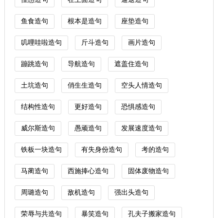
鱼食造句
根本是造句
座垫造句
叽哩哇啦造句
斤斗造句
画片造句
蹦跳造句
导航造句
遮盖住造句
土坑造句
俏生生造句
空头人情造句
结构性造句
更好造句
恐惧感造句
威尔斯造句
愚顽造句
发展速度造句
铁板一块造句
有失身份造句
考的造句
马蔺造句
西施捧心造句
固体废物造句
周璐造句
敌机造句
强出头造句
荣辱与共造句
暴笑造句
孔夫子搬家造句