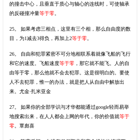
的撞击中心，且垂直于质心与轴心的连线时，可使轴承
的反碰撞冲量
等于零
。
25。 如果考虑三相点，这里有三个相，那么自由度的数
目，为1减去3得负，再加上2
等于零
。
26。 自由和犯罪紧密不可分地相联系着就像飞船的飞行
和它的速度。飞船速度
等于零
，那它就不能飞。人的自
由等于零，那么他就不会去犯罪。这是很明白的。要使
人不去犯罪，惟一的办法，就是把人从自由中解放出
来。尤金·扎米亚金
27。 如果你的全部学识与才华都能通过google轻而易举
地搜索出来，在人人都会上网的年代，你的价值就
等于
零
。覃彪喜