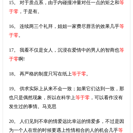
15。 对于质点系，由于内碰撞冲量对任一点的矩之和
等
于零
，于是有。
16。 连续两三个礼拜，姐姐一家费尽唇舌的效果几乎
等
于零
。
17。 我看不仅是女人，沉浸在爱情中的男人的智商也
等
于零
啊!
18。 再严格的制度只写在纸上
等于零
。
19。 供求实际上从来不会一致；如果它们达到一致，那
也只是偶然现象，所以在科学上
等于零
，可以看作没有
发生过的事情。马克思
20。 人们见到不幸的情爱远比幸运的情爱多，不过是因
为一个人在世的时候要遇上性情相合的人的机会几乎
等