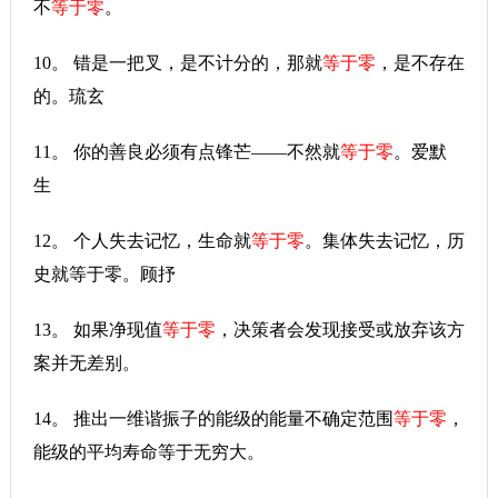
不
等于零
。
10。 错是一把叉，是不计分的，那就
等于零
，是不存在
的。琉玄
11。 你的善良必须有点锋芒——不然就
等于零
。爱默
生
12。 个人失去记忆，生命就
等于零
。集体失去记忆，历
史就等于零。顾抒
13。 如果净现值
等于零
，决策者会发现接受或放弃该方
案并无差别。
14。 推出一维谐振子的能级的能量不确定范围
等于零
，
能级的平均寿命等于无穷大。