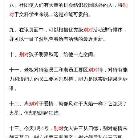
八、社团使人们有大量的机会结识校园以外的人，特
别
对
于文科学生来说，这是难能可贵的。
九、在该页面中，可以根据优先级
别对
活动进行排序，
并可以一目了然地查看所有活动的最近更新。
十、
别对
孩子明察秋毫，给他一点空间。
十一、老板对待新员工和老员工要区
别对
待，对待有能
力和没能力的员工要区别对待，能力是以实际结果为标
准。
十二、离
别对
于爱情，就像风对于火焰一样：它熄灭了
火星，但却能煽起狂焰。
十三、今天3月4号，
别对
女人讲三从四德，别对感情来
朝三暮四，别妄想要三妻四妾；别对领导装低三下四，