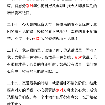
琼。费恩分
别对
华尔街日报及金融时报令人印象深刻的
增长赞不绝口。
二十七、今天是国际盲人节，愿快乐的看不见忧伤，悠
闲的看不见忙碌，轻松的看不见压抑，幸福的看不见痛
苦。不过，千万
别对
我的短信视而不见哦！
二十八、我从眼睛里，读懂了你，你从话语里，弄清了
我，含蓄是一种性格，豪放是一种美德，
别对
我说，只
有眼睛才是，心灵的真正折射，如果没有语言，我们在
孤寂中，收获的只能是沉默……
二十九、恋爱最美的时期，就是暧昧不清的阶段。彼此
探询对方的呼吸，小心翼翼辨
别对
方释出的心意，戒慎
恐惧给予响应。每一个小动作似乎都有意义，也开始被
赋予意义。