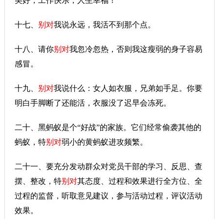
美好，工作快乐，人生幸福！
十七、
别对
我说永远，我活不到那个点。
十八、请你
别对
我忽冷忽热，否则我这瘦弱的身子容易
感冒。
十九、
别对
我说什么：女人如衣服，兄弟如手足。你要
明白手脚断了还能活，衣服没了迟早会冻死。
二十、黑蚂蚁是个“好战”的家族。它们经常偷袭其他的
蚂蚁，特
别对
弱小的黄蚂蚁进攻频繁。
二十一、要充分发动群众对党员干部的学习、反思、查
摆、整改，特
别对
其态度、过程和效果进行全方位、全
过程的监督，听取意见建议，参与活动过程，评议活动
效果。