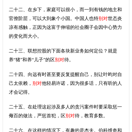
二十二、在乡下，家庭可以很小，而一到有钱的地主和
官僚阶层，可以大到象个小国。中国人也特
别对
世态炎
凉有感触，正因为这富于伸缩的社会圈子会因中心势力
的变化而大小。
二十三、联想控股的下面各块新业务如何定位？就是
养“猪”和养“儿子”的区
别对
待。
二十四、向远有时甚至要反复提醒自己，别让叶昀对自
己太依赖，
别对
他轻易许诺，因为很多话，只有听的人
才会记得。
二十五、在处理这起涉及多人的贪污案件时要采取惩一
儆百的做法，严惩首犯，区
别对
待，教育多数。
二十六、在这样的情况下，有趣的是杰夫。伯科维奇和