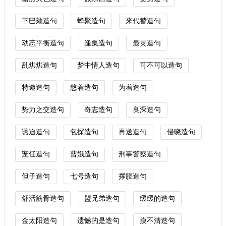
下巴颏造句
蜂聚造句
来代替造句
动态平衡造句
逢集造句
最灵造句
乱烘烘造句
梦中情人造句
可不可以造句
特邀造句
悠着造句
为着造句
势力之交造句
奇志造句
良深造句
诱迫造句
包探造句
再送造句
侵晓造句
宠任造句
曹娥造句
刑事警察造句
但子造句
七号造句
撑腰造句
舒活筋骨造句
盟兄弟造句
缓缓的造句
金太阳造句
遗憾的是造句
摸不清造句