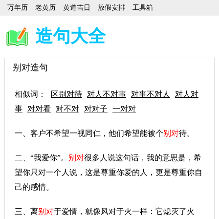
万年历
老黄历
黄道吉日
放假安排
工具箱
造句大全
别对造句
相似词：
区别对待
对人不对事
对事不对人
对人对
事
对对看
对不对
对对子
一对对
一、客户不希望一视同仁，他们希望能被个
别对
待。
二、“我爱你”。
别对
很多人说这句话，我的意思是，希
望你只对一个人说，这是尊重你爱的人，更是尊重你自
己的感情。
三、离
别对
于爱情，就像风对于火一样：它熄灭了火