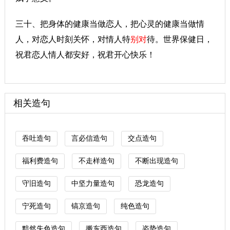
三十、把身体的健康当做恋人，把心灵的健康当做情
人，对恋人时刻关怀，对情人特
别对
待。世界保健日，
祝君恋人情人都安好，祝君开心快乐！
相关造句
吞吐造句
言必信造句
交点造句
福利费造句
不走样造句
不断出现造句
守旧造句
中坚力量造句
恐龙造句
宁死造句
镐京造句
纯色造句
黯然失色造句
搬东西造句
姿势造句