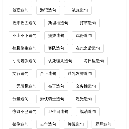
贺联造句
游记造句
一笔账造句
摇来摇去造句
斯坦福造句
打草造句
不上不下造句
提拨造句
戏份造句
苟且偷生造句
客队造句
在此之后造句
寸阴若岁造句
认死理儿造句
每日里造句
文行造句
产下造句
赌咒发誓造句
一无所见造句
布丁造句
义务性造句
分量造句
游侠骑士造句
泛光造句
惊讶不已造句
卫生日造句
战兢造句
都像造句
去年造句
蝉翼造句
罗拜造句