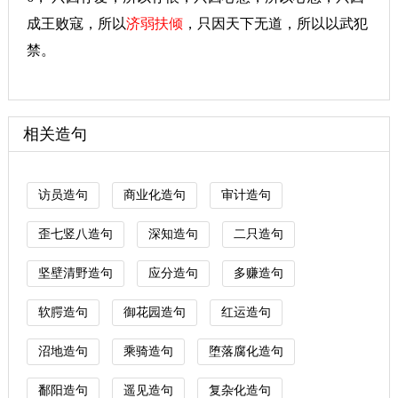
成王败寇，所以
济弱扶倾
，只因天下无道，所以以武犯
禁。
相关造句
访员造句
商业化造句
审计造句
歪七竖八造句
深知造句
二只造句
坚壁清野造句
应分造句
多赚造句
软腭造句
御花园造句
红运造句
沼地造句
乘骑造句
堕落腐化造句
鄱阳造句
遥见造句
复杂化造句