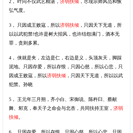
2， 叶问不仅武艺精湛，
济弱扶倾
，尽现宗师风范和恢
弘气度。
3， 只因成王败寇，所以
济弱扶倾
，只因天下无道，所
以以武犯禁!也许是树大招风，也许结怨满门，酒本无
罪，贪则多累。
4， 侠就是夹，左边是仁，右边是义，头顶灰天，脚踩
泥地。只因存爱，所以存恨，只因心慈，所以心悲，只
因成王败寇，所以
济弱扶倾
，只因天下无道，所以以武
犯禁。孙晓
5， 王元年三月朔，齐小白、宋御说、陈杵臼、蔡献
舞、邾克，奉天子之命会与北杏，共同扶持王室，
济弱
扶倾
。
6， 只因存爱，所以存恨，只因心慈，所以心悲，只因