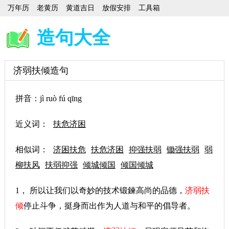
万年历
老黄历
黄道吉日
放假安排
工具箱
造句大全
济弱扶倾造句
拼音：jì ruò fú qīng
近义词：
扶危济困
相似词：
济困扶危
扶危济困
抑强扶弱
锄强扶弱
弱
柳扶风
扶弱抑强
倾城倾国
倾国倾城
1， 所以让我们以奇妙的技术锻鍊高尚的品德，
济弱扶
倾
停止斗争，挺身而出作为人道与和平的倡导者。