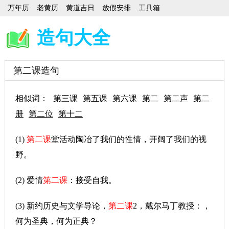
万年历
老黄历
黄道吉日
放假安排
工具箱
造句大全
第二课造句
相似词：
第三课
第五课
第六课
第二
第二声
第二
册
第二位
第十二
(1)
第二课
堂活动陶冶了我们的性情，开阔了我们的视
野。
(2) 爱情
第二课
：接受自我。
(3) 新约历史与文学导论，
第二课
2，戴尔马丁教授：，
何为圣典，何为正典？