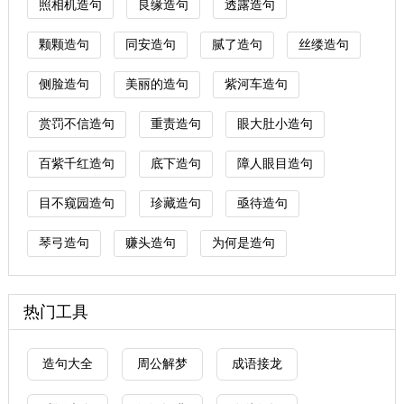
照相机造句
良缘造句
透露造句
颗颗造句
同安造句
腻了造句
丝缕造句
侧脸造句
美丽的造句
紫河车造句
赏罚不信造句
重责造句
眼大肚小造句
百紫千红造句
底下造句
障人眼目造句
目不窥园造句
珍藏造句
亟待造句
琴弓造句
赚头造句
为何是造句
热门工具
造句大全
周公解梦
成语接龙